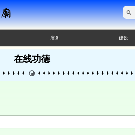
庙务
建设
在线功德