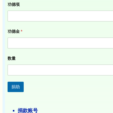
功德项
功德金
*
数量
捐助
捐款账号