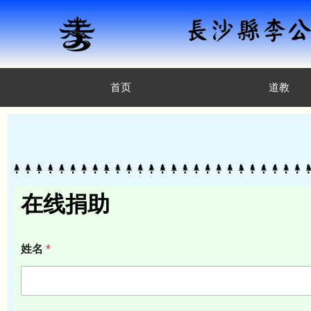
首页
道教
在线捐助
姓名
*