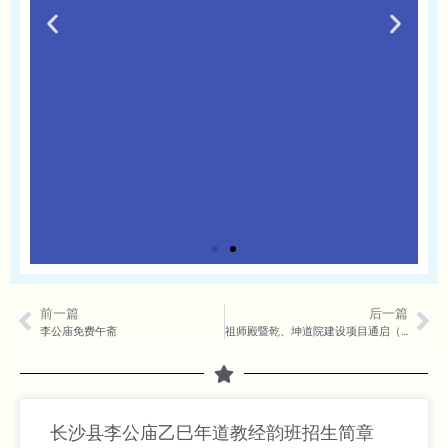
慈航真人宝诰
前一篇
后一篇
李公庙免费午斋
祖师殿暨乾、坤道院建设项目通启（第二十九期）
志心皈命礼
普陀山上。南海岸前。
千变万化。广寻声救苦之功。
长沙县李公庙乙巳年道教经韵班招生简章