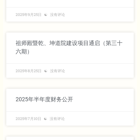
三昧六通。证清净自然之果。
2025年9月25日
青莲湛露。绿柳凝祥。
没有评论
叶庆传宗。麟址感白衣之抱送。
济人利物。鸿恩如紫电之光芒。
祖师殿暨乾、坤道院建设项目通启（第三十
五苦超生。千生觉悟。大悲大愿。大圣大慈。
六期）
观音大士。五雷法主。
竺落黄迦天帝。圆通自在天尊。
2025年8月25日
没有评论
2025年半年度财务公开
2025年7月10日
没有评论