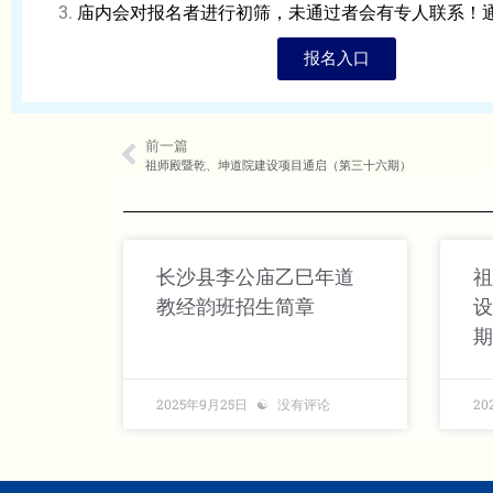
庙内会对报名者进行初筛，
未通过者会有专人联系！
报名入口
前一篇
祖师殿暨乾、坤道院建设项目通启（第三十六期）
长沙县李公庙乙巳年道
祖
教经韵班招生简章
设
期
2025年9月25日
没有评论
20