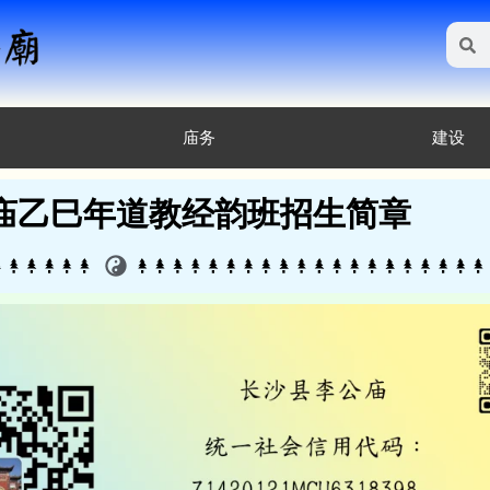
庙务
建设
庙乙巳年道教经韵班招生简章